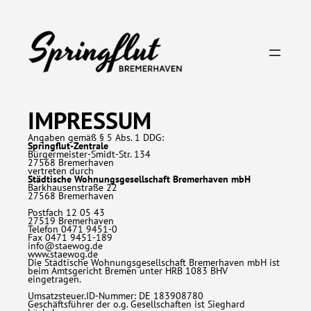
Direkt
zum
Inhalt
wechseln
IMPRESSUM
Angaben gemäß § 5 Abs. 1 DDG:
Springflut-Zentrale
Bürgermeister-Smidt-Str. 134
27568 Bremerhaven
vertreten durch
Städtische Wohnungsgesellschaft Bremerhaven mbH
Barkhausenstraße 22
27568 Bremerhaven
Postfach 12 05 43
27519 Bremerhaven
Telefon 0471 9451-0
Fax 0471 9451-189
info@staewog.de
www.staewog.de
Die Städtische Wohnungsgesellschaft Bremerhaven mbH ist
beim Amtsgericht Bremen unter HRB 1083 BHV
eingetragen.
Umsatzsteuer.ID-Nummer: DE 183908780
Geschäftsführer der o.g. Gesellschaften ist Sieghard